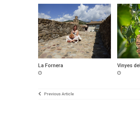
La Fornera
Vinyes de
Navegació
Previous Article
d'entrades