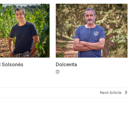
Dolcevita
l Solsonès
Next Article