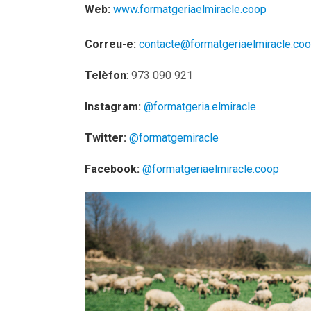
Web:
www.formatgeriaelmiracle.coop
Correu-e:
contacte@formatgeriaelmiracle.co
Telèfon
: 973 090 921
Instagram:
@formatgeria.elmiracle
Twitter:
@formatgemiracle
Facebook:
@formatgeriaelmiracle.coop