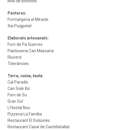
Molí de Bonsfills
Pastures:
Formatgeria el Miracle
Xai Puigpelat
Elaborats artesanals:
Forn de Pa Guerres
Pastisseria Can Massana
Riuverd
Toleràncies
Terra, cuina, taula:
Cal Paradís
Can Solé Xic
Forn de Su
Gran Sol
L’Hostal Nou
Pizzeria La Família
Restaurant El Solsonès
Restaurant Casal de Castellatallat