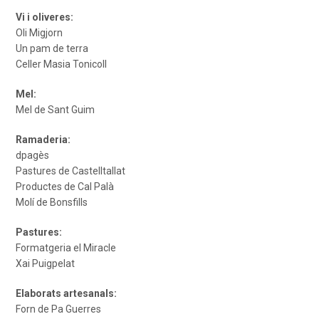
Vi i oliveres:
Oli Migjorn
Un pam de terra
Celler Masia Tonicoll
Mel:
Mel de Sant Guim
Ramaderia:
dpagès
Pastures de Castelltallat
Productes de Cal Palà
Molí de Bonsfills
Pastures:
Formatgeria el Miracle
Xai Puigpelat
Elaborats artesanals:
Forn de Pa Guerres