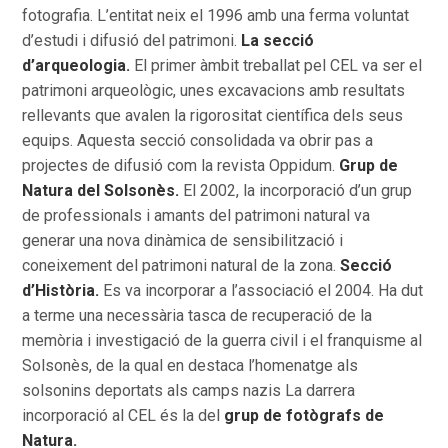
fotografia. L’entitat neix el 1996 amb una ferma voluntat
d’estudi i difusió del patrimoni.
La secció
d’arqueologia.
El primer àmbit treballat pel CEL va ser el
patrimoni arqueològic, unes excavacions amb resultats
rellevants que avalen la rigorositat científica dels seus
equips. Aquesta secció consolidada va obrir pas a
projectes de difusió com la revista Oppidum.
Grup de
Natura del Solsonès.
El 2002, la incorporació d’un grup
de professionals i amants del patrimoni natural va
generar una nova dinàmica de sensibilització i
coneixement del patrimoni natural de la zona.
Secció
d’Història.
Es va incorporar a l’associació el 2004. Ha dut
a terme una necessària tasca de recuperació de la
memòria i investigació de la guerra civil i el franquisme al
Solsonès, de la qual en destaca l’homenatge als
solsonins deportats als camps nazis La darrera
incorporació al CEL és la del
grup de fotògrafs de
Natura.